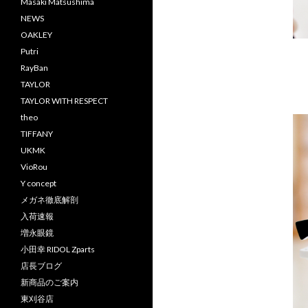
Masaki Matsushima
NEWS
OAKLEY
Putri
RayBan
TAYLOR
TAYLOR WITH RESPECT
theo
TIFFANY
UKMK
VioRou
Y concept
メガネ徹底解剖
入荷速報
増永眼鏡
小田幸 RIDOL Zparts
店長ブログ
新商品のご案内
東刈谷店