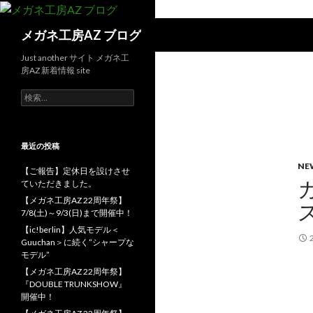
検
メガネ工房AZ ブログ
索
Just another サイト メガネ工
房AZ 新着情報 site
検
索:
最近の投稿
NE
【ご報告】定休日を設けさせ
ていただきました。
【メガネ工房AZ 22周年祭】
7/8(土)～9/3(日)まで開催中！
【ic!berlin】人気モデル＜
Guuchan＞に続く“シャープな
モデル”
【メガネ工房AZ 22周年祭】
『DOUBLE TRUNKSHOW』
開催中！