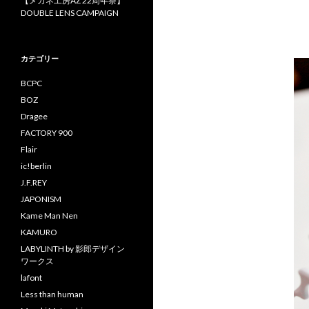
【メガネ工房AZ 22周年祭】
DOUBLE LENS CAMPAIGN
カテゴリー
BCPC
BOZ
Dragee
FACTORY 900
Flair
ic!berlin
J.F.REY
JAPONISM
Kame Man Nen
KAMURO
LABYLINTH by 影郎デザイン
ワークス
lafont
Less than human