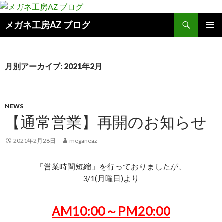
検
メガネ工房AZ ブログ
索
コ
メインメ
ン
ニュー
テ
ン
月別アーカイブ: 2021年2月
ツ
へ
ス
キ
NEWS
ッ
【通常営業】再開のお知らせ
プ
2021年2月28日
meganeaz
「営業時間短縮」を行っておりましたが、
3/1(月曜日)より
AM10:00～PM20:00