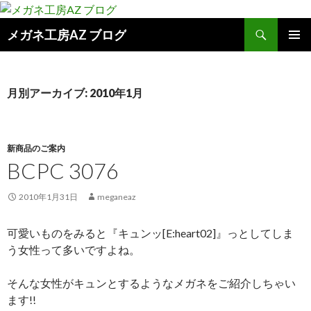
検
メガネ工房AZ ブログ
索
コ
メインメ
ン
ニュー
テ
ン
月別アーカイブ: 2010年1月
ツ
へ
ス
キ
新商品のご案内
ッ
BCPC 3076
プ
2010年1月31日
meganeaz
可愛いものをみると『キュンッ[E:heart02]』っとしてしま
う女性って多いですよね。
そんな女性がキュンとするようなメガネをご紹介しちゃい
ます!!