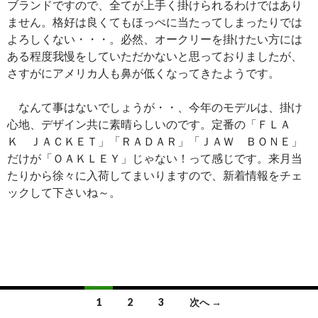
ブランドですので、全てが上手く掛けられるわけではあり
ません。格好は良くてもほっぺに当たってしまったりでは
よろしくない・・・。必然、オークリーを掛けたい方には
ある程度我慢をしていただかないと思っておりましたが、
さすがにアメリカ人も鼻が低くなってきたようです。
なんて事はないでしょうが・・、今年のモデルは、掛け
心地、デザイン共に素晴らしいのです。定番の「ＦＬＡ
Ｋ ＪＡＣＫＥＴ」「ＲＡＤＡＲ」「ＪＡＷ ＢＯＮＥ」
だけが「ＯＡＫＬＥＹ」じゃない！って感じです。来月当
たりから徐々に入荷してまいりますので、新着情報をチェ
ックして下さいね～。
投
1
2
3
次へ →