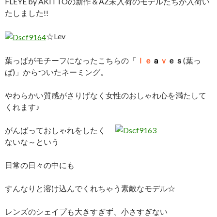
FLEYE by AKITTOの新作＆AZ未入荷のモデルたちが入荷い
たしました!!
☆Lev
葉っぱがモチーフになったこちらの「
ｌｅ
ａ
ｖ
ｅｓ
(葉っ
ぱ)」からついたネーミング。
やわらかい質感がさりげなく女性のおしゃれ心を満たして
くれます♪
がんばっておしゃれをしたく
ないな～という
日常の日々の中にも
すんなりと溶け込んでくれちゃう素敵なモデル☆
レンズのシェイプも大きすぎず、小さすぎない