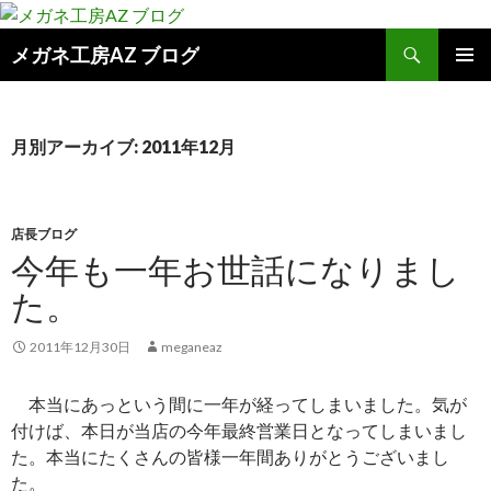
検
メガネ工房AZ ブログ
索
コ
メインメ
ン
ニュー
テ
ン
月別アーカイブ: 2011年12月
ツ
へ
ス
キ
店長ブログ
ッ
今年も一年お世話になりまし
プ
た。
2011年12月30日
meganeaz
本当にあっという間に一年が経ってしまいました。気が
付けば、本日が当店の今年最終営業日となってしまいまし
た。本当にたくさんの皆様一年間ありがとうございまし
た。