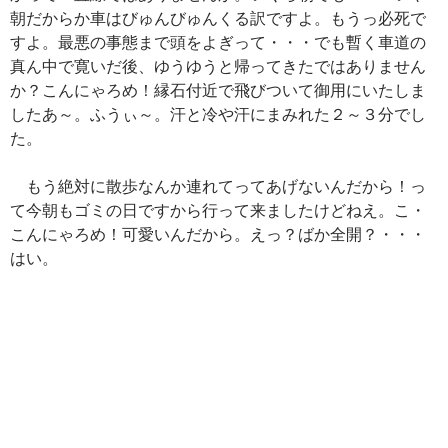
朝だからか車はびゅんびゅんくる訳ですよ。もうっ必死で
すよ。最悪の事態まで頭をよぎって・・・でも暫く車道の
真ん中で寛いだ後、ゆうゆうと帰ってきたではありません
か？こんにゃろめ！縁石付近で飛びついて御用にいたしま
したあ～。ふうぃ～。汗と冷や汗にまみれた２～３分でし
た。
もう絶対に散歩なんか連れてってあげないんだから！っ
て今朝もゴミの日ですから行って来ましたけどねえ。こ・
こんにゃろめ！可愛いんだから。えっ？ばか全開？・・・
はい。