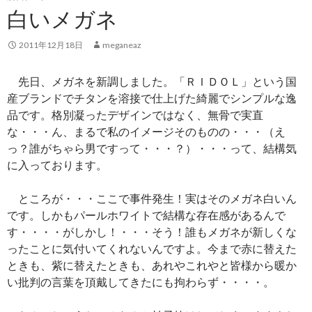
白いメガネ
2011年12月18日
meganeaz
先日、メガネを新調しました。「ＲＩＤＯＬ」という国
産ブランドでチタンを溶接で仕上げた綺麗でシンプルな逸
品です。格別凝ったデザインではなく、無骨で実直
な・・・ん、まるで私のイメージそのものの・・・（え
っ？誰がちゃら男ですって・・・？）・・・って、結構気
に入っております。
ところが・・・ここで事件発生！実はそのメガネ白いん
です。しかもパールホワイトで結構な存在感があるんで
す・・・・がしかし！・・・そう！誰もメガネが新しくな
ったことに気付いてくれないんですよ。今まで赤に替えた
ときも、紫に替えたときも、あれやこれやと皆様から暖か
い批判の言葉を頂戴してきたにも拘わらず・・・・。