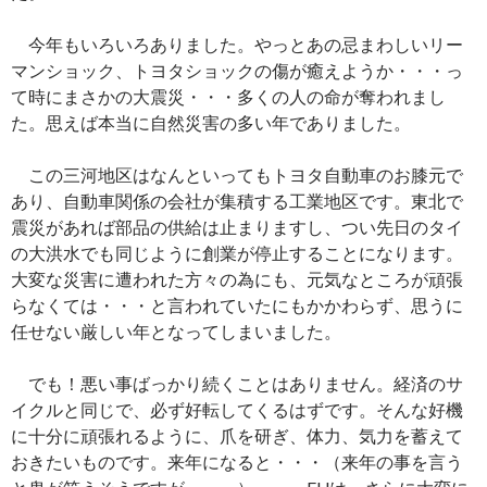
今年もいろいろありました。やっとあの忌まわしいリー
マンショック、トヨタショックの傷が癒えようか・・・っ
て時にまさかの大震災・・・多くの人の命が奪われまし
た。思えば本当に自然災害の多い年でありました。
この三河地区はなんといってもトヨタ自動車のお膝元で
あり、自動車関係の会社が集積する工業地区です。東北で
震災があれば部品の供給は止まりますし、つい先日のタイ
の大洪水でも同じように創業が停止することになります。
大変な災害に遭われた方々の為にも、元気なところが頑張
らなくては・・・と言われていたにもかかわらず、思うに
任せない厳しい年となってしまいました。
でも！悪い事ばっかり続くことはありません。経済のサ
イクルと同じで、必ず好転してくるはずです。そんな好機
に十分に頑張れるように、爪を研ぎ、体力、気力を蓄えて
おきたいものです。来年になると・・・（来年の事を言う