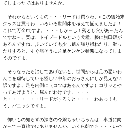
てしまったではありませんか。
それからというもの・・・リードは買うわ、○この後始末
グッズは買うわ、いろいろ世間体を考えて揃えましたよ！
これで万全!ですよ。・・・しか～し！落とし穴があったん
ですね～。実は、トイプードルという犬種、膝に脱臼癖が
あるんですね。歩いていても少し踏ん張り損ねたり、滑っ
たりすると、すぐ痛そうに片足ケンケン状態になってしま
うのですよ。
そうなったら治してあげないと、世間からは足の悪いわ
んこを虐待している怪しい中年のおっさんにしか見えない
訳ですよ。足を内側に（コツはあるんですよ）コリッとや
ってあげようと、屈んだわけです。・・・・
と・・・・・・・リードがするりと・・・・わあっ！も
う、パニックですよ。
怖いもの知らずの深窓の令嬢ちゃいちゃんは、車道に向
かって一直線ではありませんか。いくら朝でも・・・いや