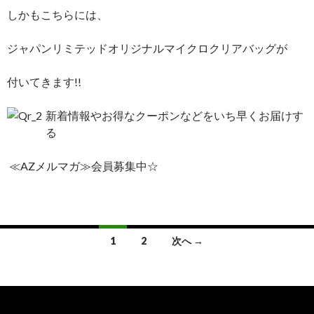
しかもこちらには、
ジャパンリミテッドオリジナルマイクロクリアバッグが
付いてきます!!
新着情報やお得なクーポンなどをいち早くお届けす
る
≪AZメルマガ≫会員募集中☆
投
1
2
次へ →
稿
ナ
ビ