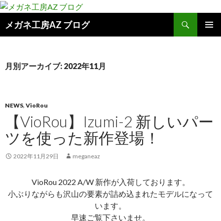
検
メガネ工房AZ ブログ
索
コ
メインメ
ン
ニュー
テ
ン
月別アーカイブ: 2022年11月
ツ
へ
ス
キ
NEWS
,
VioRou
ッ
【VioRou】Izumi-2 新しいパー
プ
ツを使った新作登場！
2022年11月29日
meganeaz
VioRou 2022 A/W 新作が入荷しております。
小ぶりながらも沢山の要素が詰め込まれたモデルになって
います。
早速ご覧下さいませ。