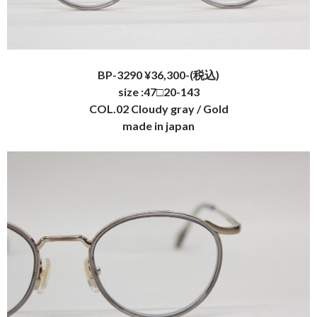
BP-3290 ¥36,300-(税込)
size :47□20-143
COL.02 Cloudy gray / Gold
made in japan