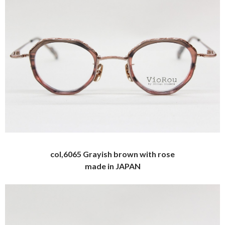
col,6065 Grayish brown with rose
made in JAPAN