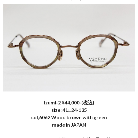
Izumi-2 ¥44,000-(税込)
size :41□24-135
col,6062 Wood brown with green
made in JAPAN