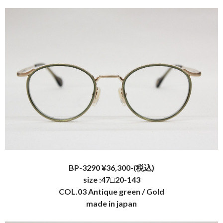
BP-3290 ¥36,300-(税込)
size :47□20-143
COL.03 Antique green / Gold
made in japan