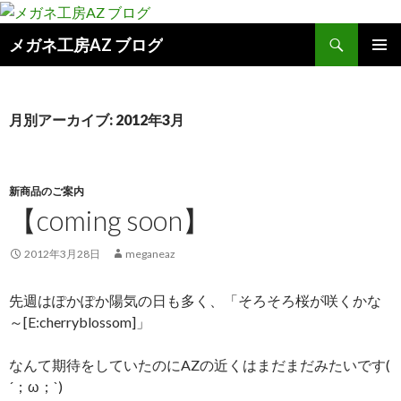
検
メガネ工房AZ ブログ
索
コ
メインメ
ン
ニュー
テ
ン
月別アーカイブ: 2012年3月
ツ
へ
ス
キ
新商品のご案内
ッ
【coming soon】
プ
2012年3月28日
meganeaz
先週はぽかぽか陽気の日も多く、「そろそろ桜が咲くかな
～[E:cherryblossom]」
なんて期待をしていたのにAZの近くはまだまだみたいです(
´；ω；`)