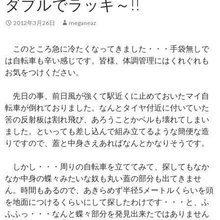
ダブルでラッキ～!!
2012年3月26日
meganeaz
このところ急に冷たくなってきました・・・手袋無しで
は自転車も辛い感じです。皆様、体調管理にはくれぐれも
お気をつけください。
先日の事、前日風が強くて駅近くに止めておいたマイ自
転車が倒れておりました。なんとタイヤ付近に付いていた
筈の反射板は割れ飛び、あろうことかベルも壊れてしまい
ました。といっても差し込んで組み立てるような簡便な造
りですので、蓋と中身さえあればなんとかなりそうです。
しかし・・・周りの自転車を立ててみて、探してもなか
なか中身の蝶々みたいな奴も丸い蓋の部分も出てきませ
ん。時間もあるので、あきらめず半径5メートルくらいを頭
を地面につけるくらいにして探したわけです・・・と、ふ
ふふっ・・・なんと蝶々部分を発見出来たではありません