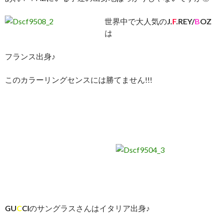
世界中で大人気の
J.
F
.REY/
B
OZ
は
フランス出身♪
このカラーリングセンスには勝てません!!!
GU
C
CI
のサングラスさんはイタリア出身♪