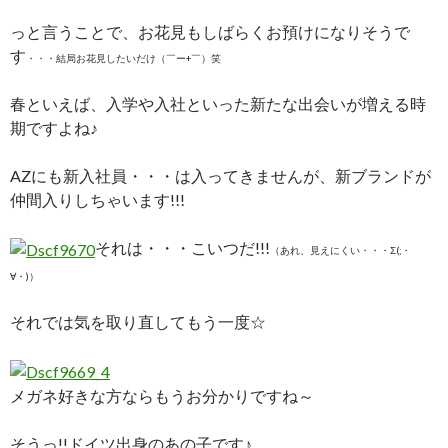
っと言うことで、お花見もしばらくお預けになりそうで
す
・・・結局お花見したいだけ（￣ー+￣）笑
春といえば、入学や入社といった新たな出会いが増える時
期ですよね♪
AZにも新入社員・・・は入ってきませんが、新ブランドが
仲間入りしちゃいます!!!
それは・・・こいつだ!!!
（あれ、見えにくい・・・
Σ(;・
∀・)）
それでは気を取り直してもう一度☆
メガネ好きな方ならもうお分かりですね～
そうっ!!ドイツ出身のあの子です♪