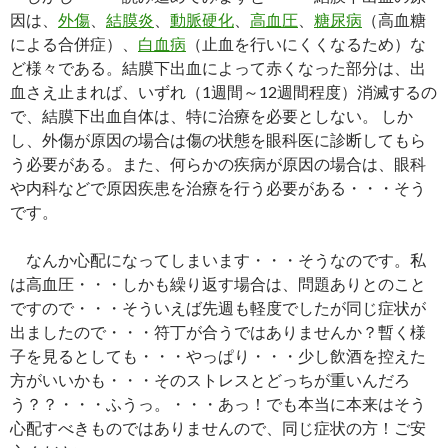
因は、
外傷
、
結膜炎
、
動脈硬化
、
高血圧
、
糖尿病
（高血糖
による合併症）、
白血病
（止血を行いにくくなるため）な
ど様々である。結膜下出血によって赤くなった部分は、出
血さえ止まれば、いずれ（1週間～12週間程度）消滅するの
で、結膜下出血自体は、特に治療を必要としない。 しか
し、外傷が原因の場合は傷の状態を眼科医に診断してもら
う必要がある。また、何らかの疾病が原因の場合は、眼科
や内科などで原因疾患を治療を行う必要がある・・・そう
です。
なんか心配になってしまいます・・・そうなのです。私
は高血圧・・・しかも繰り返す場合は、問題ありとのこと
ですので・・・そういえば先週も軽度でしたが同じ症状が
出ましたので・・・符丁が合うではありませんか？暫く様
子を見るとしても・・・やっぱり・・・少し飲酒を控えた
方がいいかも・・・そのストレスとどっちが重いんだろ
う？？・・・ふうっ。・・・あっ！でも本当に本来はそう
心配すべきものではありませんので、同じ症状の方！ご安