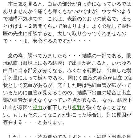
本日鏡を見ると、白目の部分が真っ赤になっているでは
ありませんか？痛くも痒くもないのですが、ウサギのよう
で結構不気味です。これは、表題のとおりの病名で、ほっ
とけば１～２週間くらいで治まります。よく心配して眼科
医の先生に相談すると、大して取り合ってくれませんの
で・・・ま、安心するのですが・・・・
念の為、調べてみましたら・・・結膜の一部である、眼
球結膜（眼球上にある結膜）で出血が起こると、いわゆる
白目に当る部分が赤くなる。赤くなる範囲は、出血した場
所と量によって様々である。 同じく血液の赤色が目立つ症
状として充血があるが、充血した時は毛細血管が広がって
いるために血管が見えるものの、結膜下出血の場合は出血
部の血管が見えなくなっている点が異なる。 なお、結膜下
出血が原因で
視力
が低下したり
視野
が狭くなることはな
い。もしもそのようなことが起こった場合は、別に原因が
存在する・・・とあります。
しかし・・・読み進めてみますと・・・結膜下出血の原