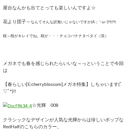
屋台なんかも出てとっても楽しいんですよ☆
花より団子～
なんてそんな訳無いじゃないですか(A；´･ω･)ｱｾｱｾ
桜～桜がキレイでね。桜が・・・チョコバナナタベタイ（笑）
メガネでも春を感じられたらいいな～っということで今回
は
【春らしい[E:cherryblossom]メガネ特集】しちゃいます(ﾟ
▽ﾟ*)!!
☆光輝 008
クラシックなデザインが人気な光輝からは珍しいポップな
RedHalfのこちらのカラー。