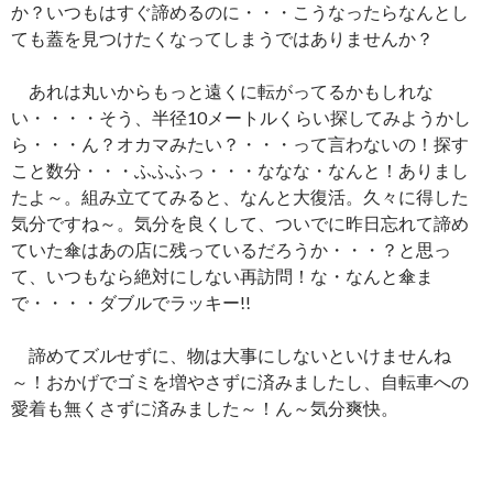
か？いつもはすぐ諦めるのに・・・こうなったらなんとし
ても蓋を見つけたくなってしまうではありませんか？
あれは丸いからもっと遠くに転がってるかもしれな
い・・・・そう、半径10メートルくらい探してみようかし
ら・・・ん？オカマみたい？・・・って言わないの！探す
こと数分・・・ふふふっ・・・ななな・なんと！ありまし
たよ～。組み立ててみると、なんと大復活。久々に得した
気分ですね～。気分を良くして、ついでに昨日忘れて諦め
ていた傘はあの店に残っているだろうか・・・？と思っ
て、いつもなら絶対にしない再訪問！な・なんと傘ま
で・・・・ダブルでラッキー!!
諦めてズルせずに、物は大事にしないといけませんね
～！おかげでゴミを増やさずに済みましたし、自転車への
愛着も無くさずに済みました～！ん～気分爽快。