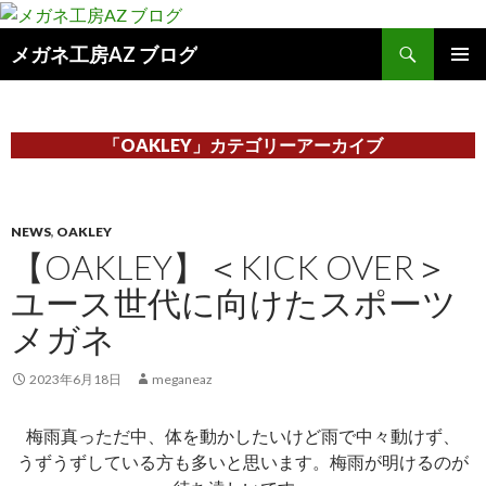
検
メガネ工房AZ ブログ
索
コ
メインメ
ン
ニュー
テ
ン
「OAKLEY」カテゴリーアーカイブ
ツ
へ
ス
キ
NEWS
,
OAKLEY
ッ
【OAKLEY】＜KICK OVER＞
プ
ユース世代に向けたスポーツ
メガネ
2023年6月18日
meganeaz
梅雨真っただ中、体を動かしたいけど雨で中々動けず、
うずうずしている方も多いと思います。梅雨が明けるのが