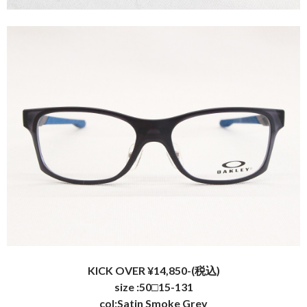
KICK OVER ¥14,850
-(税込)
size :50□15-131
col:Satin Smoke Grey