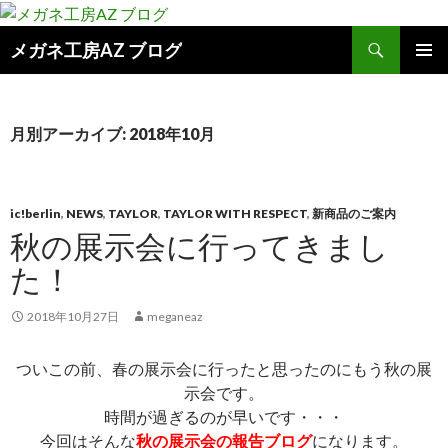
検
メガネ工房AZ ブログ
索
コ
メインメ
ン
ニュー
テ
ン
月別アーカイブ: 2018年10月
ツ
へ
ス
キ
ic!berlin
,
NEWS
,
TAYLOR
,
TAYLOR WITH RESPECT
,
新商品のご案内
ッ
秋の展示会に行ってきまし
プ
た！
2018年10月27日
meganeaz
ついこの前、春の展示会に行ったと思ったのにもう秋の展
示会です。
時間が過ぎるのが早いです・・・
今回はそんな
秋の展示会の報告ブログ
になります。