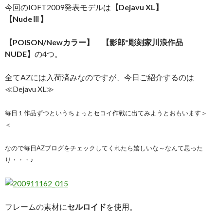
今回のIOFT2009発表モデルは
【Dejavu XL】
【NudeⅢ】
【POISON/Newカラー】 【影郎*彫刻家川浪作品
NUDE】
の4つ。
全てAZには入荷済みなのですが、今日ご紹介するのは
≪Dejavu XL≫
毎日１作品ずつというちょっとセコイ作戦に出てみようとおもいます＞
＜
なので毎日AZブログをチェックしてくれたら嬉しいな～なんて思った
り・・・♪
フレームの素材に
セルロイド
を使用。