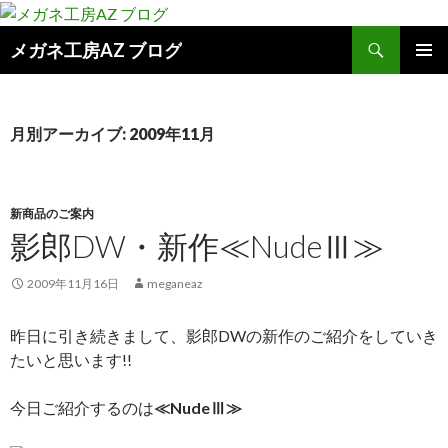
検
メガネ工房AZ ブログ
索
コ
メインメ
ン
ニュー
テ
ン
月別アーカイブ: 2009年11月
ツ
へ
ス
キ
新商品のご案内
ッ
影郎DW・新作≪NudeⅢ≫
プ
2009年11月16日
meganeaz
昨日に引き続きまして、影郎DWの新作のご紹介をしていき
たいと思います!!
今日ご紹介するのは
≪NudeⅢ≫