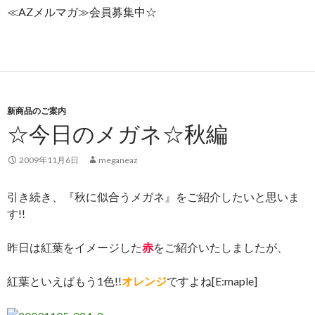
≪AZメルマガ≫会員募集中☆
新商品のご案内
☆今日のメガネ☆秋編
2009年11月6日
meganeaz
引き続き、『秋に似合うメガネ』をご紹介したいと思いま
す!!
昨日は紅葉をイメージした
赤
をご紹介いたしましたが、
紅葉といえばもう1色!!
オレンジ
ですよね[E:maple]