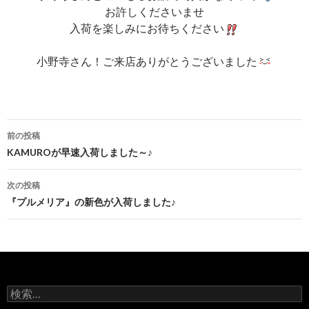
お許しくださいませ
入荷を楽しみにお待ちください
小野寺さん！ご来店ありがとうございました
投
前の投稿
稿
KAMUROが早速入荷しました～♪
ナ
次の投稿
ビ
『プルメリア』の新色が入荷しました♪
ゲ
ー
シ
検
ョ
索: