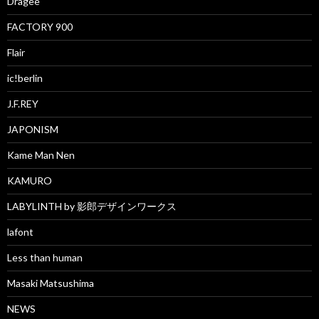
Dragee
FACTORY 900
Flair
ic!berlin
J.F.REY
JAPONISM
Kame Man Nen
KAMURO
LABYLINTH by 影郎デザインワークス
lafont
Less than human
Masaki Matsushima
NEWS