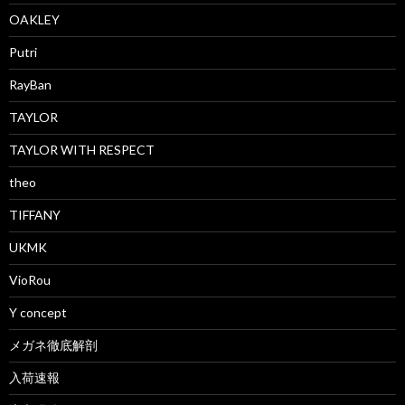
OAKLEY
Putri
RayBan
TAYLOR
TAYLOR WITH RESPECT
theo
TIFFANY
UKMK
VioRou
Y concept
メガネ徹底解剖
入荷速報