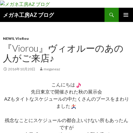
検
メガネ工房AZ ブログ
索
コ
メインメ
ン
ニュー
テ
ン
NEWS
,
VioRou
ツ
『Viorou』ヴィオルーのあの
へ
人がご来店♪
ス
キ
2016年10月20日
meganeaz
ッ
プ
こんにちは
先日東京で開催された秋の展示会
AZもタイトなスケジュールの中たくさんのブースをまわり
ました
残念なことにスケジュールの都合上いけない所もあったん
ですが