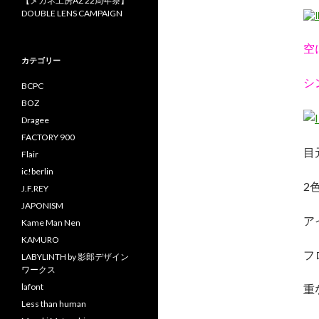
【メガネ工房AZ 22周年祭】
DOUBLE LENS CAMPAIGN
空
カテゴリー
シ
BCPC
BOZ
Dragee
FACTORY 900
目
Flair
ic!berlin
2
J.F.REY
JAPONISM
ア
Kame Man Nen
KAMURO
フ
LABYLINTH by 影郎デザイン
ワークス
lafont
重
Less than human