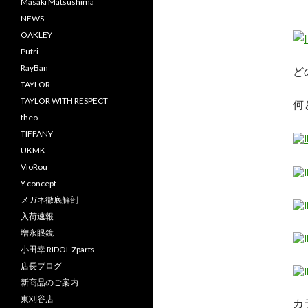
Masaki Matsushima
NEWS
OAKLEY
Putri
RayBan
ど
TAYLOR
TAYLOR WITH RESPECT
何
theo
TIFFANY
UKMK
VioRou
Y concept
メガネ徹底解剖
入荷速報
増永眼鏡
小田幸 RIDOL Zparts
店長ブログ
新商品のご案内
東刈谷店
カ