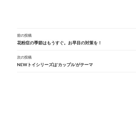
投
前の投稿
稿
花粉症の季節はもうすぐ。お早目の対策を！
ナ
次の投稿
ビ
NEWトイシリーズは‘カップル’がテーマ
ゲ
ー
シ
ョ
ン