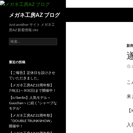
検
メガネ工房AZ ブログ
索
Just another サイト メガネ工
房AZ 新着情報 site
検
索:
新
最近の投稿
【ご報告】定休日を設けさせ
ていただきました。
こ
【メガネ工房AZ 22周年祭】
7/8(土)～9/3(日)まで開催中！
来
【ic!berlin】人気モデル＜
Guuchan＞に続く“シャープな
モデル”
【
【メガネ工房AZ 22周年祭】
『DOUBLE TRUNKSHOW』
入
開催中！