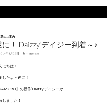
商品のご案内
遂に！‘Daizzy’デイジー到着～♪
2014年1月25日
meganeaz
んにちは！
ましたよ～遂に！
KAMURO】の新作‘Daizzy’デイジーが
荷しました！