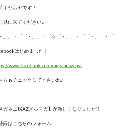
荷ホヤホヤです！
非見に来てください♪
・。。・゜゜・。。・゜☆゜・。。・゜゜・。。・゜
acebookはじめました！
tps://www.facebook.com/meganeazeast
ちらもチェックして下さいね♪
メガネ工房AZメルマガ】が新しくなりました!!
登録はこちらのフォーム