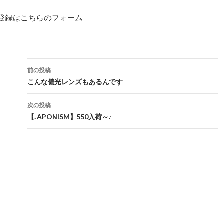
登録はこちらのフォーム
投
前の投稿
稿
こんな偏光レンズもあるんです
ナ
次の投稿
ビ
【JAPONISM】550入荷～♪
ゲ
ー
シ
ョ
ン