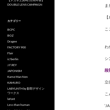
【メガネ工房AZ 22周年祭】
DOUBLE LENS CAMPAIGN
ま
【
カテゴリー
こ
BCPC
BOZ
Dragee
わ
FACTORY 900
Flair
シ
ic!berlin
J.F.REY
段
JAPONISM
Kame Man Nen
立
KAMURO
LABYLINTH by 影郎デザイン
ワークス
こ
lafont
Less than human
‘