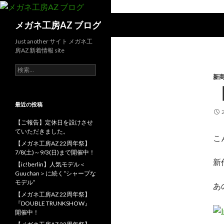
検
メガネ工房AZ ブログ
索
Just another サイト メガネ工
房AZ 新着情報 site
検
索:
新
最近の投稿
【ご報告】定休日を設けさせ
ていただきました。
こ
【メガネ工房AZ 22周年祭】
7/8(土)～9/3(日)まで開催中！
新
【ic!berlin】人気モデル＜
Guuchan＞に続く“シャープな
モデル”
あ
【メガネ工房AZ 22周年祭】
『DOUBLE TRUNKSHOW』
開催中！