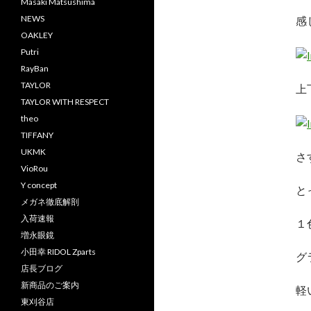
Masaki Matsushima
NEWS
感
OAKLEY
Putri
RayBan
TAYLOR
上
TAYLOR WITH RESPECT
theo
TIFFANY
UKMK
さ
VioRou
Y concept
と
メガネ徹底解剖
入荷速報
１
増永眼鏡
小田幸 RIDOL Zparts
グ
店長ブログ
新商品のご案内
軽
東刈谷店