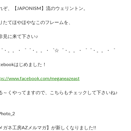
れぞ、【JAPONISM】流のウェリントン。
りたてほやほやなこのフレームを、
非見に来て下さい♪
゜・。。・゜゜・。。・゜☆゜・。。・゜゜・。。・゜
acebookはじめました！
tps://www.facebook.com/meganeazeast
る～くやってますので、こちらもチェックして下さいね♪
メガネ工房AZメルマガ】が新しくなりました!!