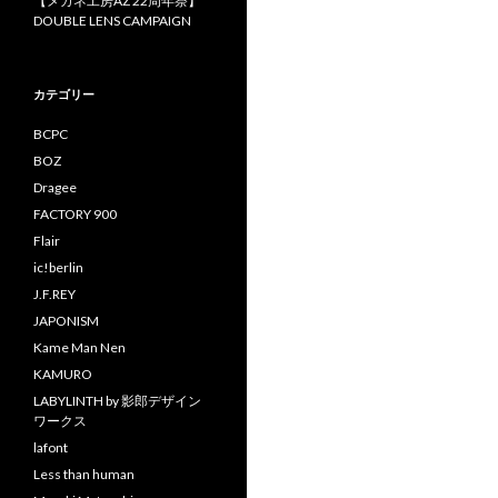
【メガネ工房AZ 22周年祭】
DOUBLE LENS CAMPAIGN
カテゴリー
BCPC
BOZ
Dragee
FACTORY 900
Flair
ic!berlin
J.F.REY
JAPONISM
Kame Man Nen
KAMURO
LABYLINTH by 影郎デザイン
ワークス
lafont
Less than human