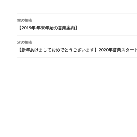
投
前の投稿
稿
【2019年 年末年始の営業案内】
ナ
次の投稿
ビ
【新年あけましておめでとうございます】2020年営業スター
ゲ
ー
シ
ョ
ン