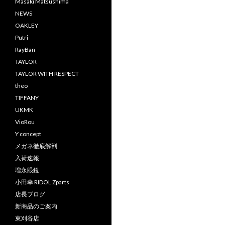
Masaki Matsushima
NEWS
OAKLEY
Putri
RayBan
TAYLOR
TAYLOR WITH RESPECT
theo
TIFFANY
UKMK
VioRou
Y concept
メガネ徹底解剖
入荷速報
増永眼鏡
小田幸 RIDOL Zparts
店長ブログ
新商品のご案内
東刈谷店