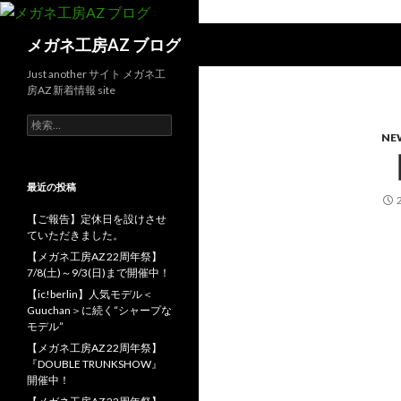
検
メガネ工房AZ ブログ
索
Just another サイト メガネ工
房AZ 新着情報 site
検
索:
NE
最近の投稿
【ご報告】定休日を設けさせ
ていただきました。
【メガネ工房AZ 22周年祭】
7/8(土)～9/3(日)まで開催中！
【ic!berlin】人気モデル＜
Guuchan＞に続く“シャープな
モデル”
【メガネ工房AZ 22周年祭】
『DOUBLE TRUNKSHOW』
開催中！